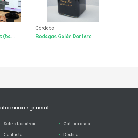
Córdoba
Moonflower Technologies (beon. Worldwide)
Bodegas Galán Portero
Información general
Sobre Nosotros
Cotizaciones
Contacto
Destinos