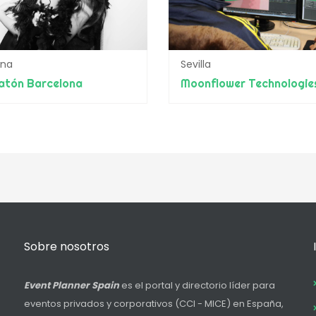
ona
Sevilla
atón Barcelona
Sobre nosotros
Event Planner Spain
es el portal y directorio líder para
eventos privados y corporativos (CCI - MICE) en España,