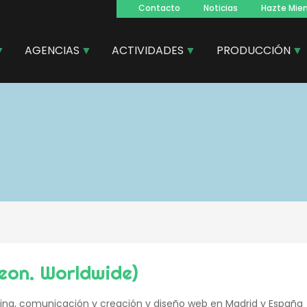
Contacto
Noticias
Hazte Mie
Navegacion
principal
AGENCIAS
ACTIVIDADES
PRODUCCIÓN
beon. Worldwide)
ing, comunicación y creación y diseño web en Madrid y España