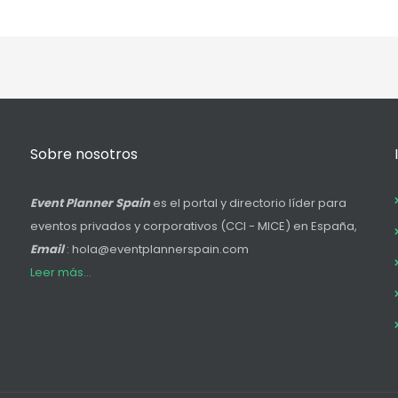
Sobre nosotros
Event Planner Spain
es el portal y directorio líder para
eventos privados y corporativos (CCI - MICE) en España,
Email
: hola@eventplannerspain.com
Leer más...