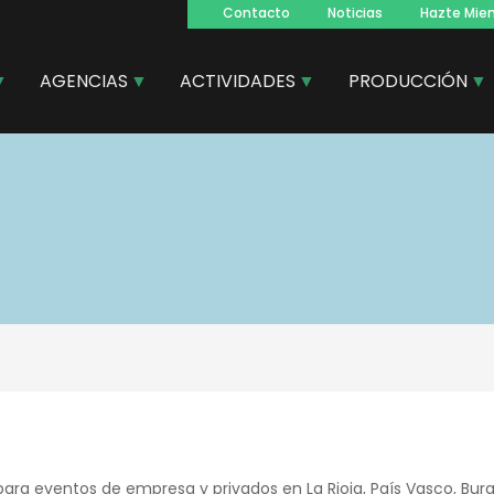
Contacto
Noticias
Hazte Mie
Navegacion
principal
AGENCIAS
ACTIVIDADES
PRODUCCIÓN
para eventos de empresa y privados en La Rioja, País Vasco, Burg