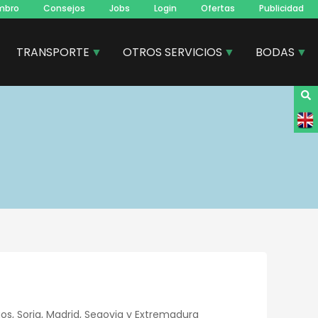
mbro
Consejos
Jobs
Login
Ofertas
Publicidad
TRANSPORTE
OTROS SERVICIOS
BODAS
os, Soria, Madrid, Segovia y Extremadura