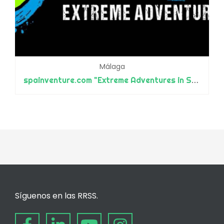
Málaga
spainventure.com "Extreme Adventures in Spain"
Síguenos en las RRSS.