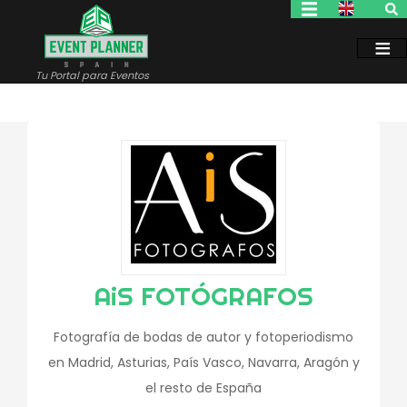
Pasar
al
contenido
principal
Tu Portal para Eventos
AiS FOTÓGRAFOS
Fotografía de bodas de autor y fotoperiodismo
en Madrid, Asturias, País Vasco, Navarra, Aragón y
el resto de España