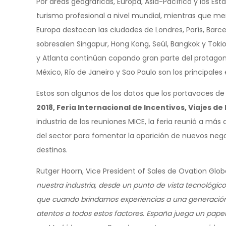
Por áreas geográficas, Europa, Asia-Pacífico y los Est
turismo profesional a nivel mundial, mientras que m
Europa destacan las ciudades de Londres, París, Barcel
sobresalen Singapur, Hong Kong, Seúl, Bangkok y Toki
y Atlanta continúan copando gran parte del protagon
México, Río de Janeiro y Sao Paulo son los principale
Estos son algunos de los datos que los portavoces d
2018, Feria Internacional de Incentivos, Viajes d
industria de las reuniones MICE, la feria reunió a más
del sector para fomentar la aparición de nuevos nego
destinos.
Rutger Hoorn, Vice President of Sales de Ovation Glo
nuestra industria, desde un punto de vista tecnológ
que cuando brindamos experiencias a una generación a
atentos a todos estos factores. España juega un pap