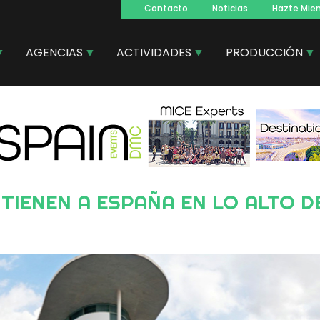
Contacto
Noticias
Hazte Mie
Navegacion
principal
AGENCIAS
ACTIVIDADES
PRODUCCIÓN