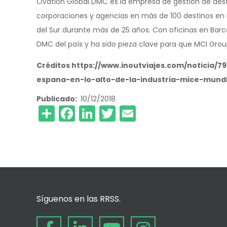
Ovation Global DMC es la empresa de gestión de dest
corporaciones y agencias en más de 100 destinos en E
del Sur durante más de 25 años. Con oficinas en Barc
DMC del país y ha sido pieza clave para que MCI Gr
Créditos https://www.inoutviajes.com/noticia
espana-en-lo-alto-de-la-industria-mice-mundi
Publicado
10/12/2018
Share
Facebook
LinkedIn
Twitter
Email
Síguenos en las RRSS.