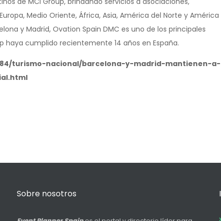
inos de MCI Group, brindando servicios a asociaciones,
uropa, Medio Oriente, África, Asia, América del Norte y América
elona y Madrid, Ovation Spain DMC es uno de los principales
oup haya cumplido recientemente 14 años en España.
/7984/turismo-nacional/barcelona-y-madrid-mantienen-a-
al.html
Sobre nosotros
Event Planner Spain
es el portal y directorio líder para