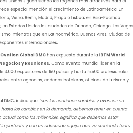
ados Unidos siguen siendo las regiones más atractivas para el
erece especial mención el crecimiento de Latinoamérica. En
ona, Viena, Berlín, Madrid, Praga o Lisboa; en Asia-Pacífico
o; en Estados Unidos las ciudades de Orlando, Chicago, Las Vega
ismo; mientras que en Latinoamérica, Buenos Aires, Ciudad de
s exponentes internacionales.
e
Ovation Global DMC
han expuesto durante la
IBTM World
e Negocios y Reuniones.
Como evento mundial líder en la
 de 3.000 expositores de 150 países y hasta 15.500 profesionales
cios entre agencias, cadenas hoteleras, oficinas de turismo y
bal DMC, indica que
“con los continuos cambios y avances en
ico hasta los cambios en la demanda, debemos tener en cuenta
ctual como los millennials, significa que debemos estar
el importante y con un adecuado equipo que va creciendo tanto