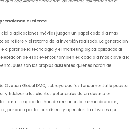
e que seguiremos ofreciendo las mejores soluciones de la
prendiendo al cliente
ificial o aplicaciones móviles juegan un papel cada día más
 se refiere y el retorno de la inversión realizada. La generación
 partir de la tecnología y el marketing digital aplicados al
de celebración de esos eventos también es cada día más clave a l
vento, pues son los propios asistentes quienes harán de
de Ovation Global DMC, subraya que “es fundamental la puesta
y fidelizar a los clientes potenciales de un destino en
 las partes implicadas han de remar en la misma dirección,
ero, pasando por las aerolíneas y agencias. La clave es que