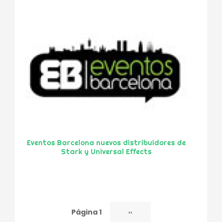
Eventos Barcelona nuevos distribuidores de
Stark y Universal Effects
Página 1
Siguiente
››
Paginación