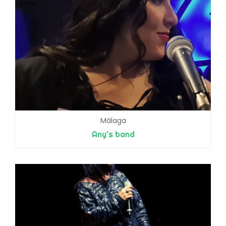
Málaga
Any's band