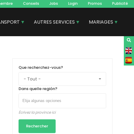
membre
Conseils
Jobs
Login
Promos
Publicité
ANSPORT
AUTRES SERVICES
MARIAGES
Que recherchez-vous?
Dans quelle región?
Écrivez la province ici