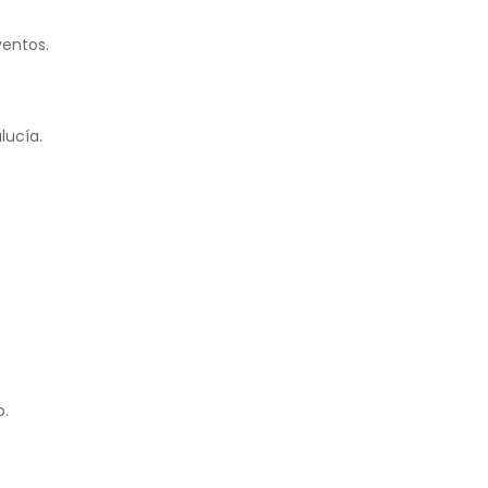
ventos.
lucía.
o.