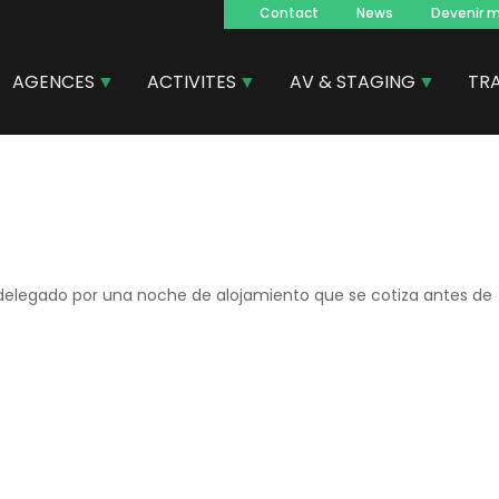
Contact
News
Devenir 
Navegacion
principal
AGENCES
ACTIVITES
AV & STAGING
TR
por delegado por una noche de alojamiento que se cotiza antes de