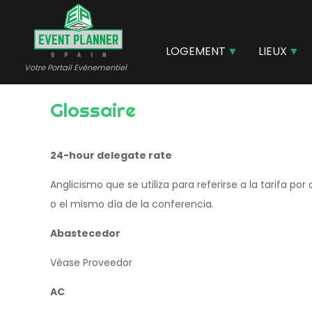
Aller
au
contenu
LOGEMENT
LIEUX
principal
Votre Portail Evénementiel
Glossaire
24-hour delegate rate
Anglicismo que se utiliza para referirse a la tarifa 
o el mismo día de la conferencia.
Abastecedor
Véase Proveedor
AC