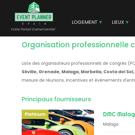
Aller
au
contenu
LOGEMENT
LIEUX
principal
Votre Portail Evénementiel
Organisation professionnelle 
Liste des organisateurs professionnels de congrès (
Séville, Grenade, Malaga, Marbella, Costa del Sol, 
mesure de réunions, incentives et événements d'entre
Principaux fournisseurs
DMC Mala
Platinum
Malaga