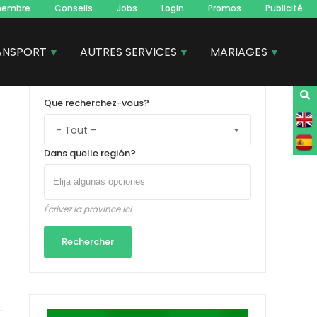
membre
Conseils
Jobs
Login
Promos
Publicité
ANSPORT
AUTRES SERVICES
MARIAGES
Que recherchez-vous?
Dans quelle región?
Écrivez la province ici