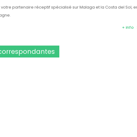
otre partenaire réceptif spécialisé sur Malaga et la Costa del Sol, e
agne.
+ info
 correspondantes