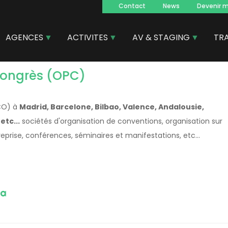
Contact
News
Devenir 
Navegacion
principal
AGENCES
ACTIVITES
AV & STAGING
TR
congrès (OPC)
PCO) à
Madrid, Barcelone, Bilbao, Valence, Andalousie,
etc...
sociétés d'organisation de conventions, organisation sur
prise, conférences, séminaires et manifestations, etc...
ga