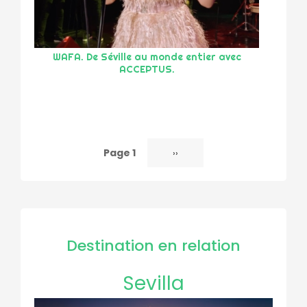
WAFA. De Séville au monde entier avec
ACCEPTUS.
Page 1
Page
››
Pagination
suivante
Destination en relation
Sevilla