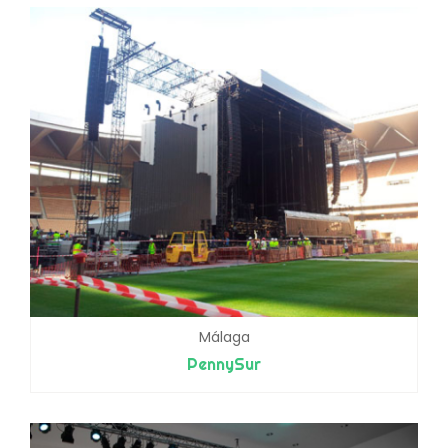
Málaga
PennySur