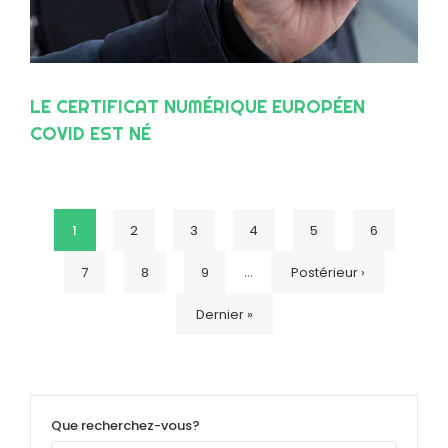
LE CERTIFICAT NUMÉRIQUE EUROPÉEN
COVID EST NÉ
Page
1
Page
2
Page
3
Page
4
Page
5
Page
6
Pagination
…
Page
7
Page
8
Page
9
Page
Postérieur ›
courante
Dernière
Dernier »
suivante
page
Que recherchez-vous?