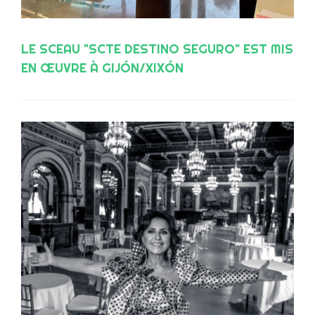
LE SCEAU "SCTE DESTINO SEGURO" EST MIS
EN ŒUVRE À GIJÓN/XIXÓN