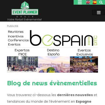
Aller
au
contenu
principal
Votre Portail Evénementiel
Blog de news évènementielles
Vous trouverez ci-dessous les
dernières nouvelles
et
tendances du monde de l’événement en
Espagne