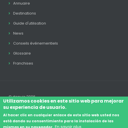
Annuaire
Destinations
Guide d'utilisation
News
Conseils événementiels
Glossaire
Franchises
© depuis 2006
Utilizamos cookies en este sitio web para mejorar
su experiencia de usuario.
Al hacer clic en cualquier enlace de este sitio web usted nos
está dando su consentimiento para la instalación de las
Log In
Avis Juridique
Légal
Politique Cookie
En savoir plus
mismas en su navegador.