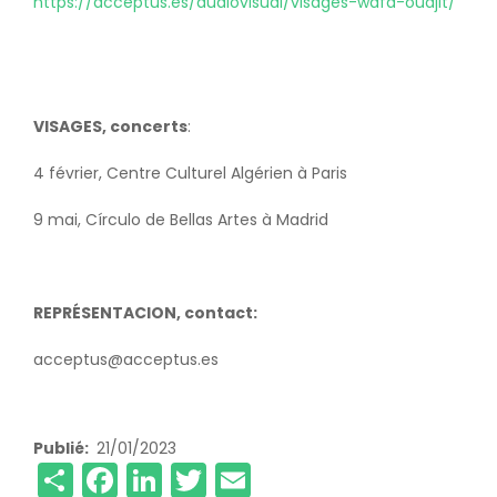
https://acceptus.es/audiovisual/visages-wafa-oudjit/
VISAGES, concerts
:
4 février, Centre Culturel Algérien à Paris
9 mai, Círculo de Bellas Artes à Madrid
REPRÉSENTACION, contact:
acceptus@acceptus.es
Publié
21/01/2023
Share
Facebook
LinkedIn
Twitter
Email