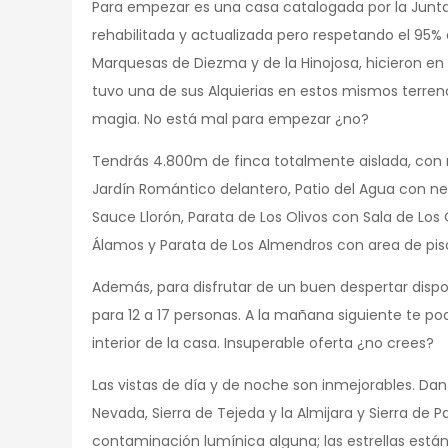
Para empezar es una casa catalogada por la Junta 
rehabilitada y actualizada pero respetando el 95% d
Marquesas de Diezma y de la Hinojosa, hicieron en
tuvo una de sus Alquierias en estos mismos terre
magia. No está mal para empezar ¿no?
Tendrás 4.800m de finca totalmente aislada, con n
Jardín Romántico delantero, Patio del Agua con ne
Sauce Llorón, Parata de Los Olivos con Sala de Los 
Álamos y Parata de Los Almendros con area de pisc
Además, para disfrutar de un buen despertar dis
para 12 a 17 personas. A la mañana siguiente te
interior de la casa. Insuperable oferta ¿no crees?
Las vistas de día y de noche son inmejorables. Dan n
Nevada, Sierra de Tejeda y la Almijara y Sierra de 
contaminación lumínica alguna; las estrellas están 