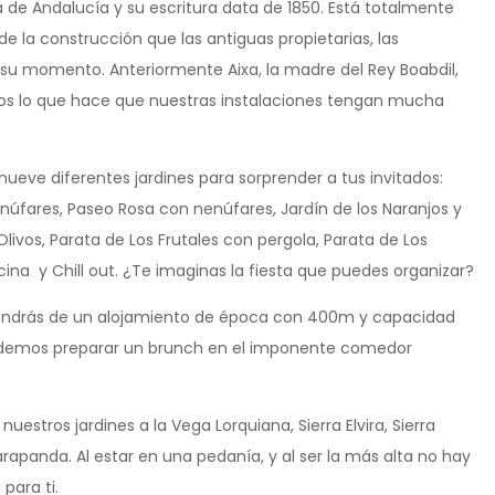
de Andalucía y su escritura data de 1850. Está totalmente
e la construcción que las antiguas propietarias, las
 su momento. Anteriormente Aixa, la madre del Rey Boabdil,
nos lo que hace que nuestras instalaciones tengan mucha
ueve diferentes jardines para sorprender a tus invitados:
núfares, Paseo Rosa con nenúfares, Jardín de los Naranjos y
Olivos, Parata de Los Frutales con pergola, Parata de Los
ina y Chill out. ¿Te imaginas la fiesta que puedes organizar?
pondrás de un alojamiento de época con 400m y capacidad
 podemos preparar un brunch en el imponente comedor
uestros jardines a la Vega Lorquiana, Sierra Elvira, Sierra
Parapanda. Al estar en una pedanía, y al ser la más alta no hay
para ti.