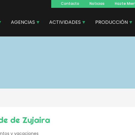
Contacto
Noticias
Hazte Mie
Navegacion
principal
AGENCIAS
ACTIVIDADES
PRODUCCIÓN
e de Zujaira
ntos y vacaciones