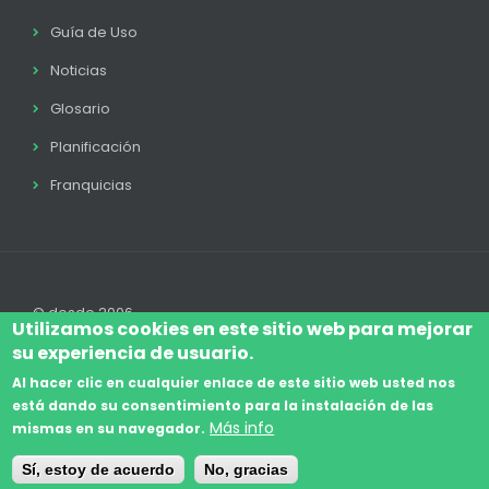
Guía de Uso
Noticias
Glosario
Planificación
Franquicias
© desde 2006
Utilizamos cookies en este sitio web para mejorar
su experiencia de usuario.
Al hacer clic en cualquier enlace de este sitio web usted nos
está dando su consentimiento para la instalación de las
Accede
Aviso Legal
Legal
Política de Cookies
Más info
mismas en su navegador.
Footer
Términos y condiciones
Contacto
Sí, estoy de acuerdo
No, gracias
menu