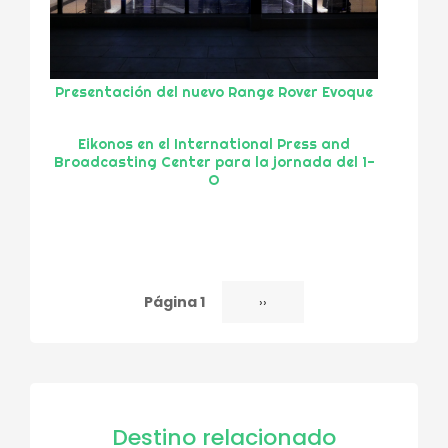
Presentación del nuevo Range Rover Evoque
Eikonos en el International Press and
Broadcasting Center para la jornada del 1-
O
Página 1
Siguiente
››
Paginación
página
Destino relacionado