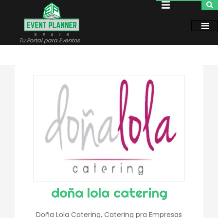
Pasar
al
contenido
principal
Tu Portal para Eventos
doña lola catering
Doña Lola Catering, Catering pra Empresas