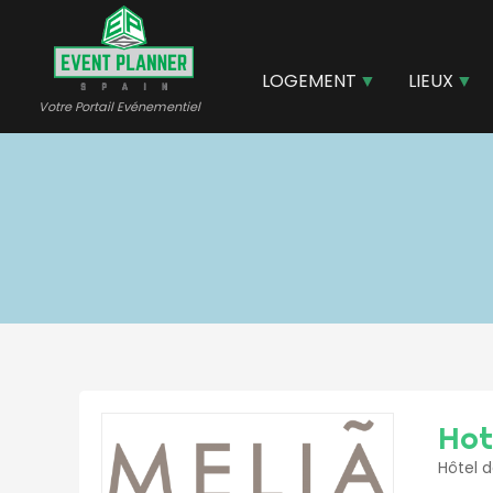
Aller
au
contenu
LOGEMENT
LIEUX
principal
Votre Portail Evénementiel
Hote
Hôtel d