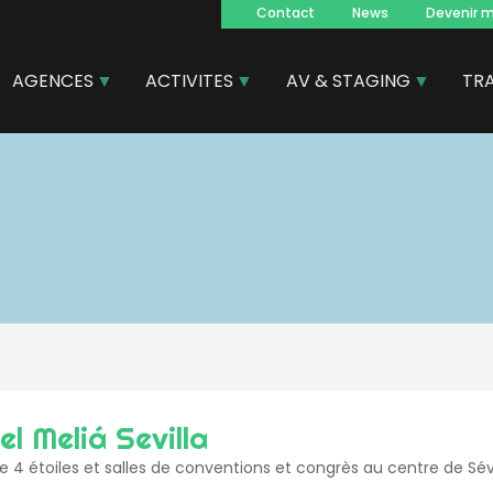
Contact
News
Devenir 
Navegacion
principal
AGENCES
ACTIVITES
AV & STAGING
TR
l Meliá Sevilla
e 4 étoiles et salles de conventions et congrès au centre de Sév