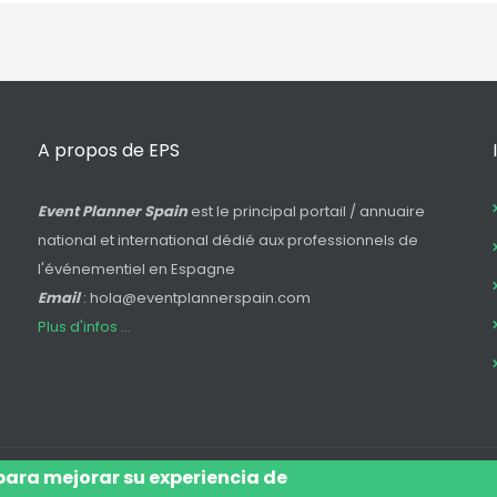
A propos de EPS
Event Planner Spain
est le principal portail / annuaire
national et international dédié aux professionnels de
l'événementiel en Espagne
Email
: hola@eventplannerspain.com
Plus d'infos ...
 para mejorar su experiencia de
Log In
Avis Juridique
Légal
Pol