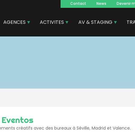
Contact
News
Devenir 
Navegacion
principal
AGENCES
ACTIVITES
AV & STAGING
TR
a Eventos
ments créatifs avec des bureaux à Séville, Madrid et Valence.