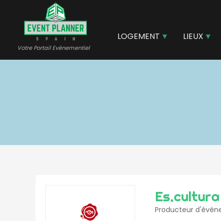
Aller
au
contenu
LOGEMENT
LIEUX
principal
Votre Portail Evénementiel
Es.cultur
Producteur d'événe