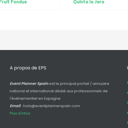
ruit Fondue
Quinta la Jara
A propos de EPS
Event Planner Spain
est le principal portail / annuaire
national et international dédié aux professionnels de
l'événementiel en Espagne
Email
: hola@eventplannerspain.com
Plus d'infos ...