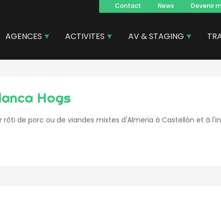
Contact
News
Devenir 
Navegacion
principal
AGENCES
ACTIVITES
AV & STAGING
TR
lanca Hogs
ur rôti de porc ou de viandes mixtes d'Almeria à Castellón et à l'in