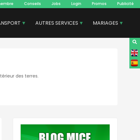
membre
Conseils
Jobs
Login
Promos
Publicité
ANSPORT
AUTRES SERVICES
MARIAGES
térieur des terres.