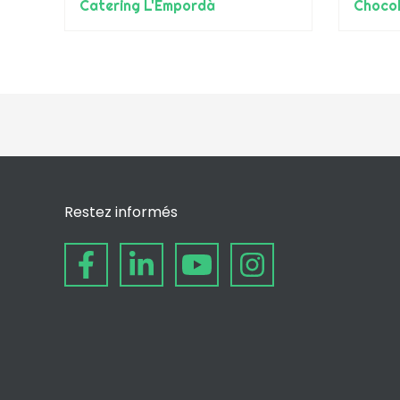
Catering L'Empordà
ChocoF
Restez informés