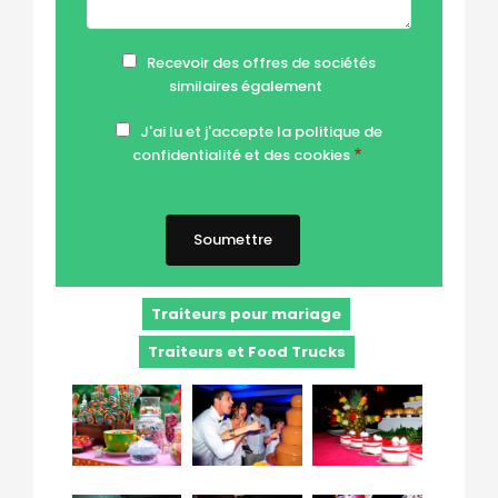
Recevoir des offres de sociétés
similaires également
J'ai lu et j'accepte la politique de
confidentialité et des cookies
Cookie & Privacy Policy for Website
Traiteurs pour mariage
Traiteurs et Food Trucks