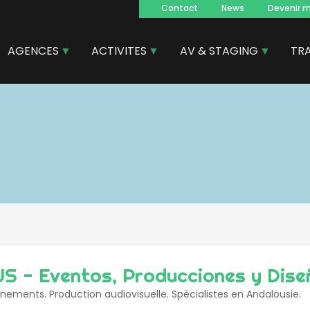
Contact
News
Devenir 
Navegacion
principal
AGENCES
ACTIVITES
AV & STAGING
TR
 - Eventos, Producciones y Dise
nements. Production audiovisuelle. Spécialistes en Andalousie.