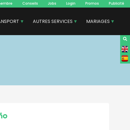
membre
Conseils
Jobs
Login
Promos
Publicité
ANSPORT
AUTRES SERVICES
MARIAGES
ño