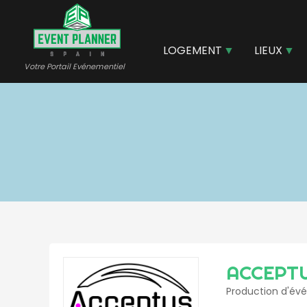
Aller
au
contenu
LOGEMENT
LIEUX
principal
Votre Portail Evénementiel
ACCEPTUS
Production d'évé