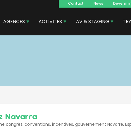
Contact
News
Devenir 
Navegacion
principal
AGENCES
ACTIVITES
AV & STAGING
TR
e Navarra
me congrès, conventions, incentives, gouvernement Navarre, E