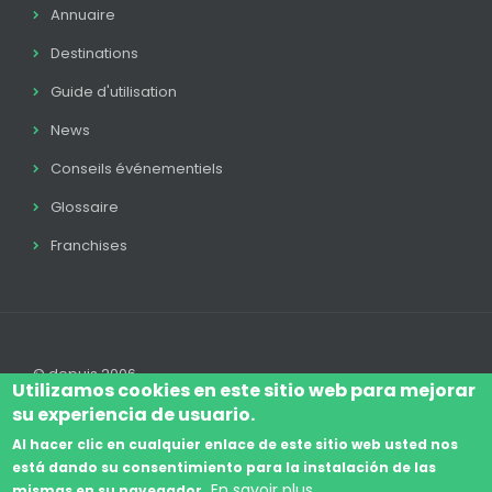
Annuaire
Destinations
Guide d'utilisation
News
Conseils événementiels
Glossaire
Franchises
© depuis 2006
Utilizamos cookies en este sitio web para mejorar
su experiencia de usuario.
Al hacer clic en cualquier enlace de este sitio web usted nos
está dando su consentimiento para la instalación de las
Log In
Avis Juridique
Légal
Politique Cookie
En savoir plus
mismas en su navegador.