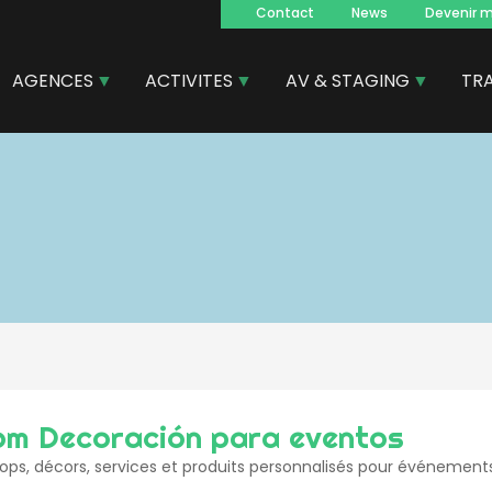
Contact
News
Devenir 
Navegacion
principal
AGENCES
ACTIVITES
AV & STAGING
TR
m Decoración para eventos
ops, décors, services et produits personnalisés pour événement