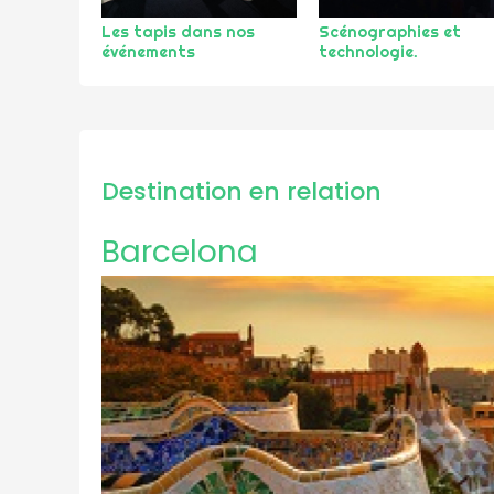
Les tapis dans nos
Scénographies et
événements
technologie.
Destination en relation
Barcelona