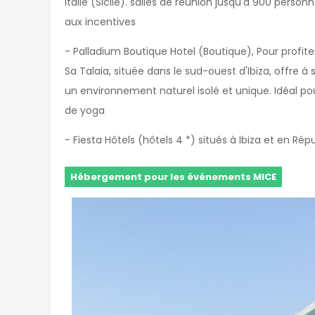
Italie (Sicile). salles de réunion jusqu'à 900 per
aux incentives
- Palladium Boutique Hotel (Boutique), Pour profi
Sa Talaia, située dans le sud-ouest d'Ibiza, offre à s
un environnement naturel isolé et unique. Idéal po
de yoga
- Fiesta Hôtels (hôtels 4 *) situés à Ibiza et en R
Hébergement pour les événements MICE