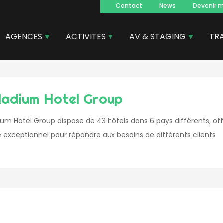
Contact
News
Devenir 
Navegacion
principal
AGENCES
ACTIVITES
AV & STAGING
TR
ladium Hotel Group
ium Hotel Group dispose de 43 hôtels dans 6 pays différents, of
e exceptionnel pour répondre aux besoins de différents clients