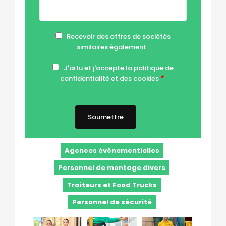
Recevoir des offres de sociétés
similaires également
J'ai lu et j'accepte la politique de
confidentialité et des cookies
Cookie & Privacy Policy for Website
Agences événementielles
Personnel de montage divers
Traiteurs et Food Trucks
Personnel de sécurité