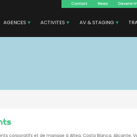
Contact
News
Devenir 
Navegacion
principal
AGENCES
ACTIVITES
AV & STAGING
TR
nts
s corporatifs et de mariage à Altea, Costa Blanca, Alicante, Va