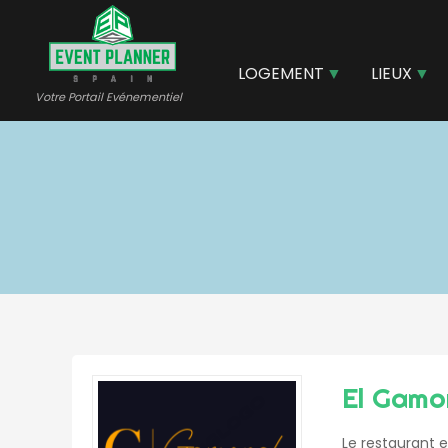
Aller
au
contenu
LOGEMENT
LIEUX
principal
Votre Portail Evénementiel
El Gamo
Le restaurant e