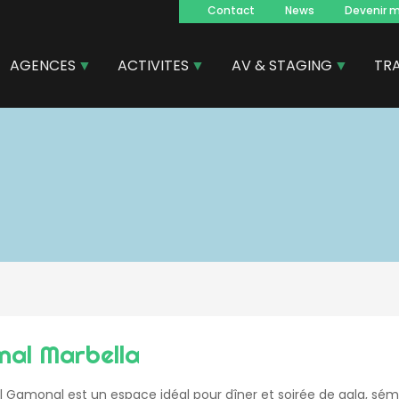
Contact
News
Devenir 
Navegacion
principal
AGENCES
ACTIVITES
AV & STAGING
TR
nal Marbella
l Gamonal est un espace idéal pour dîner et soirée de gala, sémi