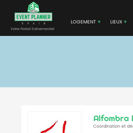
Aller
au
contenu
LOGEMENT
LIEUX
principal
Votre Portail Evénementiel
Alfombra 
Coordination et dé