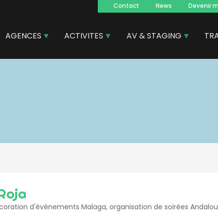
Contact
News
Devenir 
Navegacion
principal
AGENCES
ACTIVITES
AV & STAGING
TR
Roja
coration d'événements Malaga, organisation de soirées Andalou