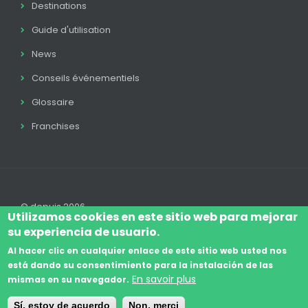
Destinations
Guide d'utilisation
News
Conseils événementiels
Glossaire
Franchises
© depuis 2006
Utilizamos cookies en este sitio web para mejorar
su experiencia de usuario.
Al hacer clic en cualquier enlace de este sitio web usted nos
está dando su consentimiento para la instalación de las
Log In
Avis Juridique
Légal
Politique Cookie
En savoir plus
mismas en su navegador.
Footer
Conditions de contratation
Contact
Sí, estoy de acuerdo
Non, merci