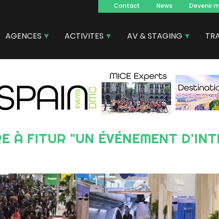
Contact
News
Devenir 
Navegacion
principal
AGENCES
ACTIVITES
AV & STAGING
TR