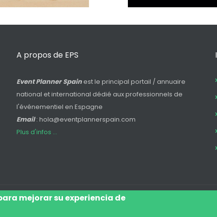
A propos de EPS
Event Planner Spain
est le principal portail / annuaire
national et international dédié aux professionnels de
l'événementiel en Espagne
Email
: hola@eventplannerspain.com
Plus d'infos ...
 para mejorar su experiencia de
Log In
Avis Juridique
Légal
Pol
Footer