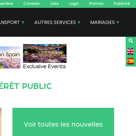
membre
Conseils
Jobs
Login
Promos
Publicité
ANSPORT
AUTRES SERVICES
MARIAGES
Voir toutes les nouvelles