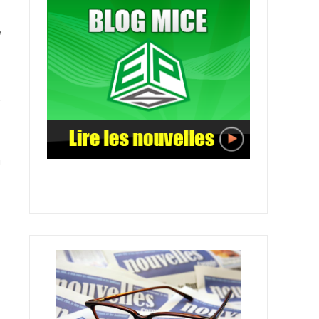
e
r
u