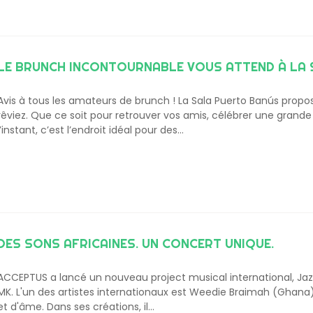
LE BRUNCH INCONTOURNABLE VOUS ATTEND À LA 
Avis à tous les amateurs de brunch ! La Sala Puerto Banús prop
rêviez. Que ce soit pour retrouver vos amis, célébrer une grand
l’instant, c’est l’endroit idéal pour des…
DES SONS AFRICAINES. UN CONCERT UNIQUE.
ACCEPTUS a lancé un nouveau project musical international, Jaz
MK. L'un des artistes internationaux est Weedie Braimah (Ghana)
et d'âme. Dans ses créations, il…