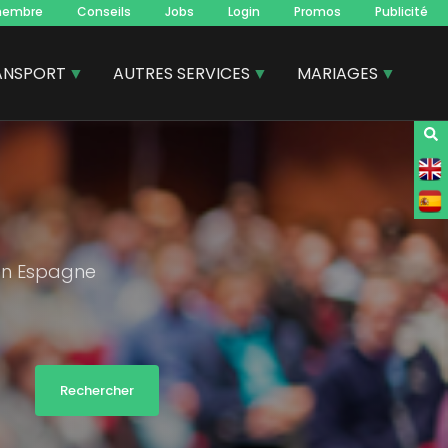
membre
Conseils
Jobs
Login
Promos
Publicité
ANSPORT
AUTRES SERVICES
MARIAGES
 en Espagne