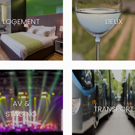
LOGEMENT
LIEUX
AV &
TRANSPORT
STAGING