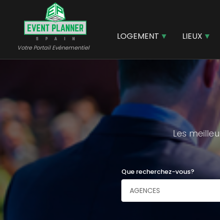
Aller
au
contenu
LOGEMENT
LIEUX
principal
Votre Portail Evénementiel
Les meille
Que recherchez-vous?