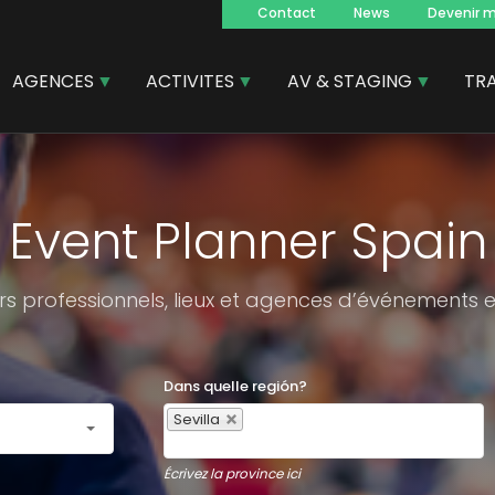
Contact
News
Devenir 
Navegacion
principal
AGENCES
ACTIVITES
AV & STAGING
TR
Event Planner Spain
urs professionnels, lieux et agences d’événements
Dans quelle región?
Sevilla
Écrivez la province ici