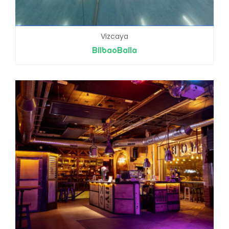
Vizcaya
BilbaoBaila