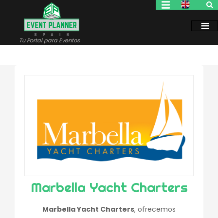
Pasar
al
contenido
principal
Tu Portal para Eventos
Marbella Yacht Charters
Marbella Yacht Charters
, ofrecemos